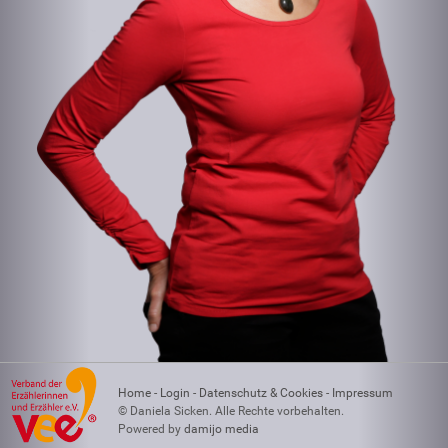
Home
-
Login
-
Datenschutz & Cookies
-
Impressum
© Daniela Sicken. Alle Rechte vorbehalten.
Powered by
damijo media